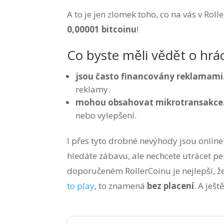
A to je jen zlomek toho, co na vás v Rol
0,00001 bitcoinu
!
Co byste měli vědět o hrá
jsou často financovány reklamami
reklamy.
mohou obsahovat mikrotransakce
nebo vylepšení.
I přes tyto drobné nevýhody jsou onlin
hledáte zábavu, ale nechcete utrácet pe
doporučeném RollerCoinu je nejlepší, ž
to play
, to znamená
bez placení
. A ješ