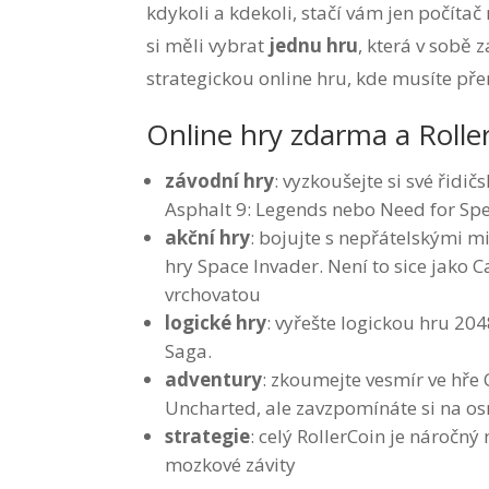
kdykoli a kdekoli, stačí vám jen počíta
si měli vybrat
jednu hru
, která v sobě
strategickou online hru, kde musíte pře
Online hry zdarma a Rolle
závodní hry
: vyzkoušejte si své řidi
Asphalt 9: Legends nebo Need for Spee
akční hry
: bojujte s nepřátelskými m
hry Space Invader. Není to sice jako C
vrchovatou
logické hry
: vyřešte logickou hru 20
Saga.
adventury
: zkoumejte vesmír ve hře
Uncharted, ale zavzpomínáte si na osm
strategie
: celý RollerCoin je náročný
mozkové závity