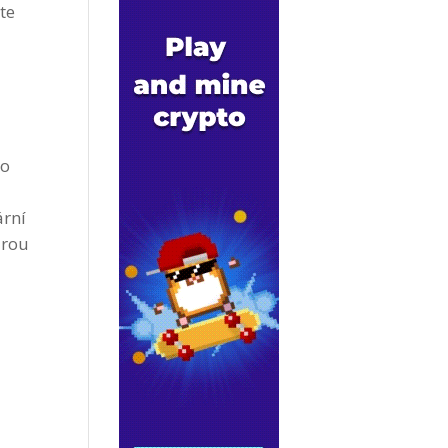
te
ko
ární
ěrou