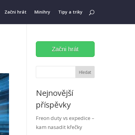
Začni hrát
Minihry
Tipy a triky
Začni hrát
Hledat
Nejnovější
příspěvky
Freon duty vs expedice –
kam nasadit křečky