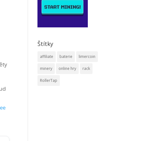
Štítky
affiliate
baterie
limercoin
ěty
minery
online hry
rack
RollerTap
kud
ree