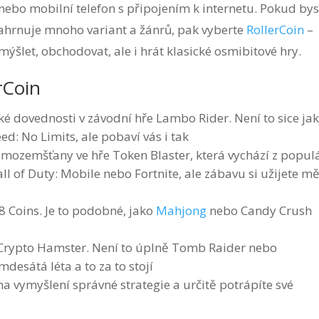
č nebo mobilní telefon s připojením k internetu. Pokud bys
 zahrnuje mnoho variant a žánrů, pak vyberte
RollerCoin
–
mýšlet, obchodovat, ale i hrát klasické osmibitové hry.
rCoin
čské dovednosti v závodní hře Lambo Rider. Není to sice ja
d: No Limits, ale pobaví vás i tak
imozemšťany ve hře Token Blaster, která vychází z popul
all of Duty: Mobile nebo Fortnite, ale zábavu si užijete m
48 Coins. Je to podobné, jako
Mahjong
nebo Candy Crush
 Crypto Hamster. Není to úplně Tomb Raider nebo
desátá léta a to za to stojí
 na vymyšlení správné strategie a určitě potrápíte své