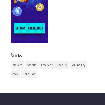
Štítky
affiliate
baterie
limercoin
minery
online hry
rack
RollerTap