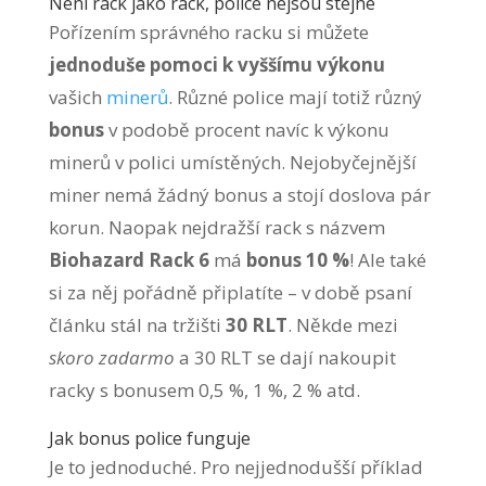
Není rack jako rack, police nejsou stejné
Pořízením správného racku si můžete
jednoduše pomoci k vyššímu výkonu
vašich
minerů
. Různé police mají totiž různý
bonus
v podobě procent navíc k výkonu
minerů v polici umístěných. Nejobyčejnější
miner nemá žádný bonus a stojí doslova pár
korun. Naopak nejdražší rack s názvem
Biohazard Rack 6
má
bonus 10 %
! Ale také
si za něj pořádně připlatíte – v době psaní
článku stál na tržišti
30 RLT
. Někde mezi
skoro zadarmo
a 30 RLT se dají nakoupit
racky s bonusem 0,5 %, 1 %, 2 % atd.
Jak bonus police funguje
Je to jednoduché. Pro nejjednodušší příklad