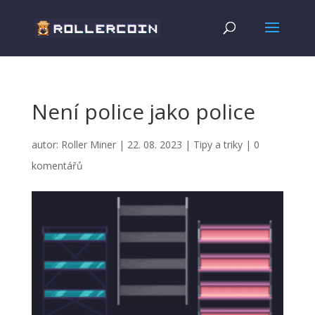
Není police jako police
autor:
Roller Miner
|
22. 08. 2023
|
Tipy a triky
|
0
komentářů