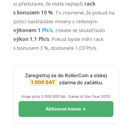
si představte, že máte nejlepší
rack
s bonusem 10 %
. To znamené, že pokud na
polici naskládáte minery s celkovým
výkonem 1
Ph/s
, získáte ve skutečnosti
výkon 1,1 Ph/s
. Pokud byste měli rack
s bonusem 3 %, dostanete 1,03 Ph/s.
Zaregistruj se do RollerCoin a získej
1 000 SAT
zdarma do začátku.
Hraje přes 5 000 000 lidí · Game of the Year 2025
Aktivovat bonus →