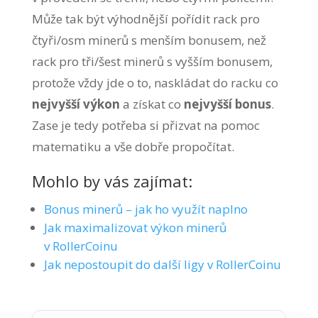
Může tak být výhodnější pořídit rack pro
čtyři/osm minerů s menším bonusem, než
rack pro tři/šest minerů s vyšším bonusem,
protože vždy jde o to, naskládat do racku co
nejvyšší výkon
a získat co
nejvyšší bonus
.
Zase je tedy potřeba si přizvat na pomoc
matematiku a vše dobře propočítat.
Mohlo by vás zajímat:
Bonus minerů – jak ho využít naplno
Jak maximalizovat výkon minerů
v RollerCoinu
Jak nepostoupit do další ligy v RollerCoinu